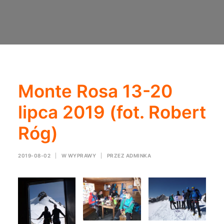
Monte Rosa 13-20
lipca 2019 (fot. Robert
Róg)
2019-08-02
|
W
WYPRAWY
|
PRZEZ
ADMINKA