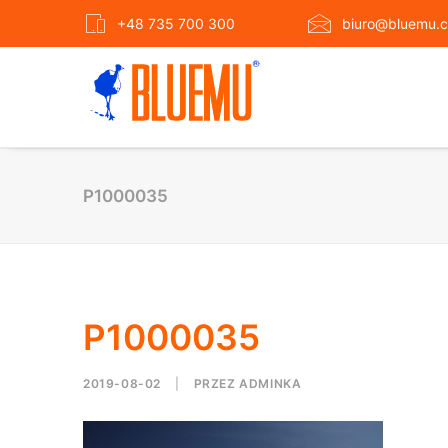
+48 735 700 300
biuro@bluemu.c
P1000035
P1000035
2019-08-02
|
PRZEZ
ADMINKA