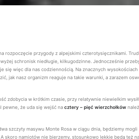
na rozpoczęcie przygody z alpejskimi czterotysięcznikami. Tru
owyżej schronisk niedługie, kilkugodzinne. Jednocześnie prz
je się więc dla nas codziennością. Na znacznych wysokościach 
ć, jak nasz organizm reaguje na takie warunki, a zarazem oswoj
ć zdobycia w krótkim czasie, przy relatywnie niewielkim wysił
al pewne, że uda się wejść na
cztery – pięć wierzchołków
należ
wa szczyty masywu Monte Rosa w ciągu dnia, będziemy mogli 
 A skoro namiotów nie bierzemy, stosunkowo lekkie będą też n