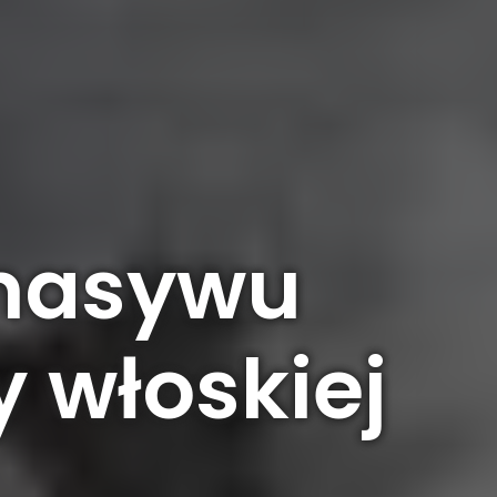
 masywu
 włoskiej