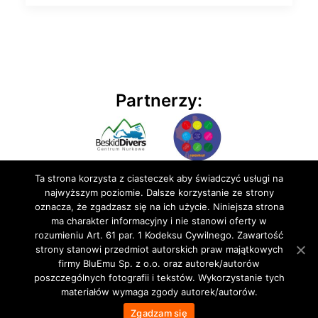
Partnerzy:
Ta strona korzysta z ciasteczek aby świadczyć usługi na
najwyższym poziomie. Dalsze korzystanie ze strony
oznacza, że zgadzasz się na ich użycie. Niniejsza strona
ma charakter informacyjny i nie stanowi oferty w
rozumieniu Art. 61 par. 1 Kodeksu Cywilnego. Zawartość
© 2020 BluEmu sp. z o.o. Wszelkie prawa zastrzeżone
strony stanowi przedmiot autorskich praw majątkowych
firmy BluEmu Sp. z o.o. oraz autorek/autorów
poszczególnych fotografii i tekstów. Wykorzystanie tych
materiałów wymaga zgody autorek/autorów.
Zgadzam się