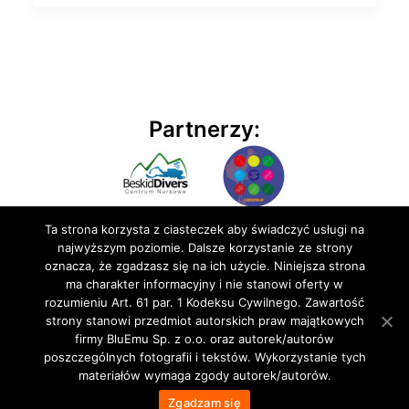
Partnerzy:
Ta strona korzysta z ciasteczek aby świadczyć usługi na
najwyższym poziomie. Dalsze korzystanie ze strony
oznacza, że zgadzasz się na ich użycie. Niniejsza strona
ma charakter informacyjny i nie stanowi oferty w
rozumieniu Art. 61 par. 1 Kodeksu Cywilnego. Zawartość
© 2020 BluEmu sp. z o.o. Wszelkie prawa zastrzeżone
strony stanowi przedmiot autorskich praw majątkowych
firmy BluEmu Sp. z o.o. oraz autorek/autorów
poszczególnych fotografii i tekstów. Wykorzystanie tych
materiałów wymaga zgody autorek/autorów.
Zgadzam się