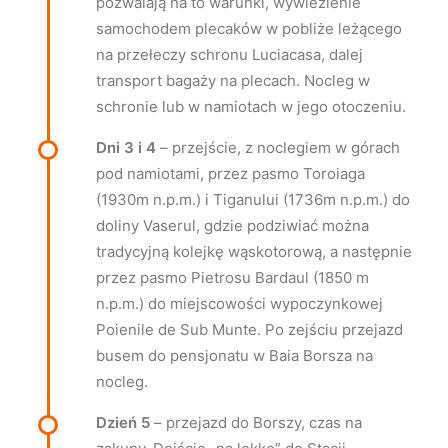
pozwalają na to warunki, wywiezienie
samochodem plecaków w pobliże leżącego
na przełeczy schronu Luciacasa, dalej
transport bagaży na plecach. Nocleg w
schronie lub w namiotach w jego otoczeniu.
Dni 3 i 4
– przejście, z noclegiem w górach
pod namiotami, przez pasmo Toroiaga
(1930m n.p.m.) i Tiganului (1736m n.p.m.) do
doliny Vaserul, gdzie podziwiać można
tradycyjną kolejkę wąskotorową, a następnie
przez pasmo Pietrosu Bardaul (1850 m
n.p.m.) do miejscowości wypoczynkowej
Poienile de Sub Munte. Po zejściu przejazd
busem do pensjonatu w Baia Borsza na
nocleg.
Dzień 5
– przejazd do Borszy, czas na