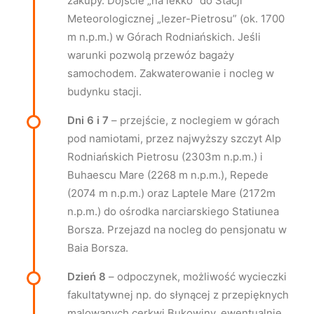
zakupy. Dojście „na lekko” do Stacji
Meteorologicznej „Iezer-Pietrosu” (ok. 1700
m n.p.m.) w Górach Rodniańskich. Jeśli
warunki pozwolą przewóz bagaży
samochodem. Zakwaterowanie i nocleg w
budynku stacji.
Dni 6 i 7
– przejście, z noclegiem w górach
pod namiotami, przez najwyższy szczyt Alp
Rodniańskich Pietrosu (2303m n.p.m.) i
Buhaescu Mare (2268 m n.p.m.), Repede
(2074 m n.p.m.) oraz Laptele Mare (2172m
n.p.m.) do ośrodka narciarskiego Statiunea
Borsza. Przejazd na nocleg do pensjonatu w
Baia Borsza.
Dzień 8
– odpoczynek, możliwość wycieczki
fakultatywnej np. do słynącej z przepięknych
malowanych cerkwi Bukowiny, ewentualnie