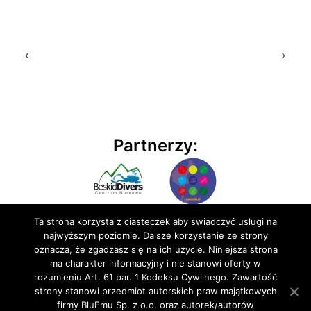
Partnerzy:
Ta strona korzysta z ciasteczek aby świadczyć usługi na
najwyższym poziomie. Dalsze korzystanie ze strony
oznacza, że zgadzasz się na ich użycie. Niniejsza strona
ma charakter informacyjny i nie stanowi oferty w
rozumieniu Art. 61 par. 1 Kodeksu Cywilnego. Zawartość
© 2020 BluEmu sp. z o.o. Wszelkie prawa zastrzeżone
strony stanowi przedmiot autorskich praw majątkowych
firmy BluEmu Sp. z o.o. oraz autorek/autorów