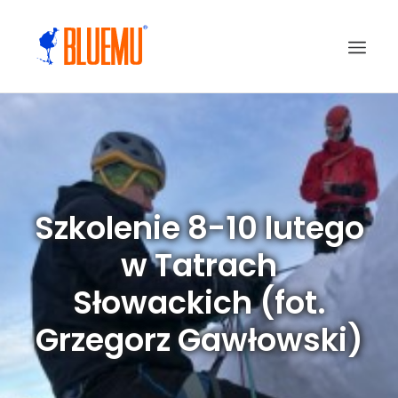
Szkolenie 8-10 lutego
w Tatrach
Słowackich (fot.
Grzegorz Gawłowski)