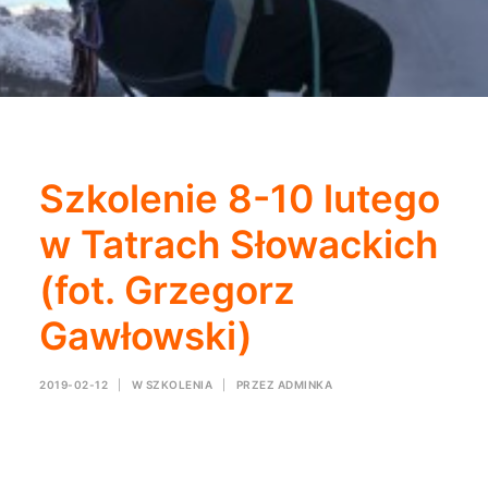
Szkolenie 8-10 lutego
w Tatrach Słowackich
(fot. Grzegorz
Gawłowski)
2019-02-12
|
W
SZKOLENIA
|
PRZEZ
ADMINKA