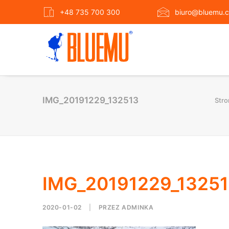
+48 735 700 300
biuro@bluemu.c
IMG_20191229_132513
Stro
IMG_20191229_1325
2020-01-02
|
PRZEZ
ADMINKA