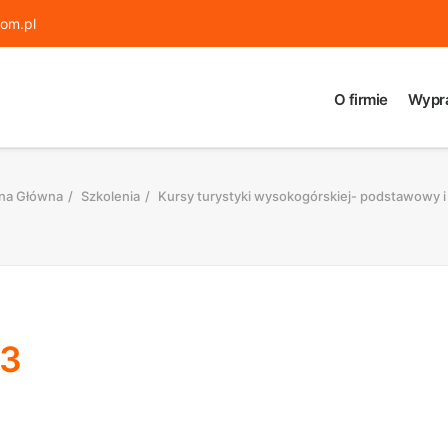
om.pl
O firmie
Wypr
na Główna
Szkolenia
Kursy turystyki wysokogórskiej- podstawowy i
13