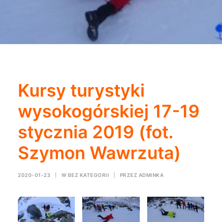
Kursy turystyki
wysokogórskiej 17-19
stycznia 2019 (fot.
Szymon Wawrzuta)
2020-01-23
|
W
BEZ KATEGORII
|
PRZEZ
ADMINKA