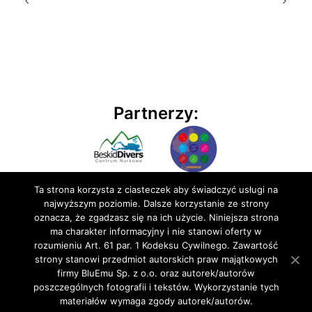
Partnerzy:
Ta strona korzysta z ciasteczek aby świadczyć usługi na
najwyższym poziomie. Dalsze korzystanie ze strony
oznacza, że zgadzasz się na ich użycie. Niniejsza strona
ma charakter informacyjny i nie stanowi oferty w
rozumieniu Art. 61 par. 1 Kodeksu Cywilnego. Zawartość
© 2020 BluEmu sp. z o.o. Wszelkie prawa zastrzeżone
strony stanowi przedmiot autorskich praw majątkowych
firmy BluEmu Sp. z o.o. oraz autorek/autorów
poszczególnych fotografii i tekstów. Wykorzystanie tych
materiałów wymaga zgody autorek/autorów.