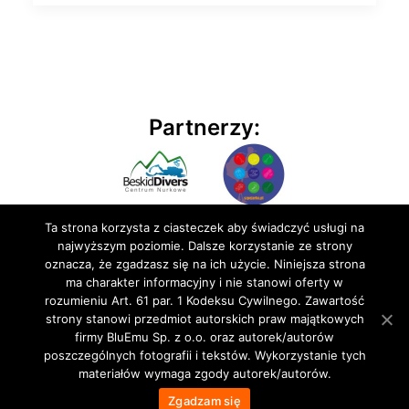
Partnerzy:
Ta strona korzysta z ciasteczek aby świadczyć usługi na
najwyższym poziomie. Dalsze korzystanie ze strony
oznacza, że zgadzasz się na ich użycie. Niniejsza strona
ma charakter informacyjny i nie stanowi oferty w
rozumieniu Art. 61 par. 1 Kodeksu Cywilnego. Zawartość
© 2020 BluEmu sp. z o.o. Wszelkie prawa zastrzeżone
strony stanowi przedmiot autorskich praw majątkowych
firmy BluEmu Sp. z o.o. oraz autorek/autorów
poszczególnych fotografii i tekstów. Wykorzystanie tych
materiałów wymaga zgody autorek/autorów.
Zgadzam się